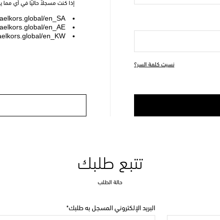
إذا كنت مسجلاً حاليًا في أي مما 
elkors.global/en_SA
elkors.global/en_AE
elkors.global/en_KW
نسيت كلمة السر؟
تتبع طلبك
حالة الطلب
البريد الإلكتروني المسجل به طلبك