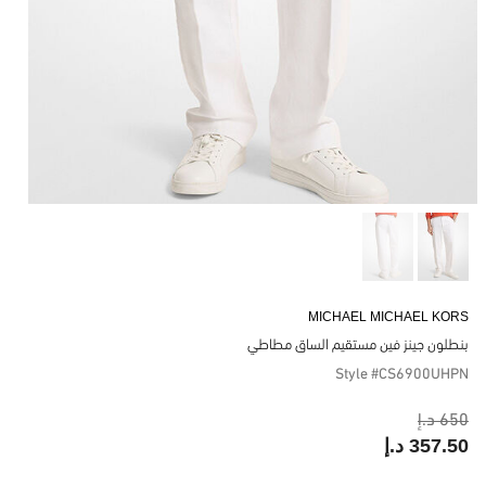
MICHAEL MICHAEL KORS
بنطلون جينز فين مستقيم الساق مطاطي
Style #CS6900UHPN
650 د.إ
357.50 د.إ