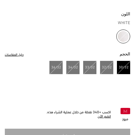
اللون
WHITE
مختار
الحجم
دليل المقاسات
36/32
34/32
33/32
32/32
30/32
مختار
اكسب +
340
نقطة من خلال عملية الشراء هذه.
انضم الآن
ميوز