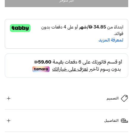
غير متوفر
التصميم
التفاصييل