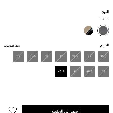
اللون
BLACK
مختار
الحجم
دليل المقاسات
39
38.5
38
37
36.5
36
35.5
42.5
41
40.5
40
مختار
أضف إلى الحقيبة