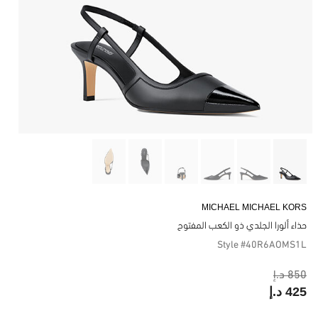
MICHAEL MICHAEL KORS
حذاء ألورا الجلدي ذو الكعب المفتوح
Style #40R6AOMS1L
850 د.إ
425 د.إ