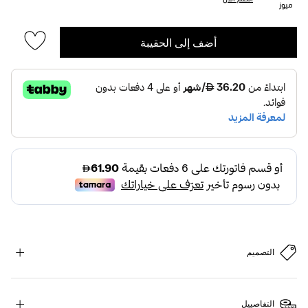
ميوز
أضف إلى الحقيبة
التصميم
التفاصييل