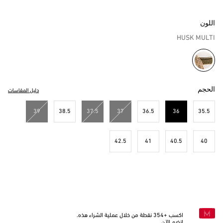
اللون
HUSK MULTI
مختار
الحجم
دليل المقاسات
39
38.5
37.5
37
36.5
36
35.5
مختار
42.5
41
40.5
40
اكسب +
354
نقطة من خلال عملية الشراء هذه.
انضم الآن