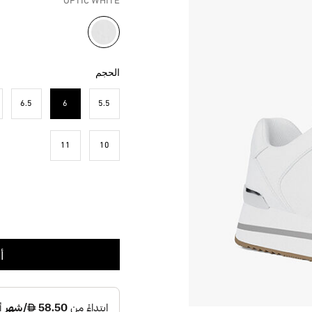
OPTIC WHITE
مختار
الحجم
6.5
6
5.5
مختار
11
10
أ