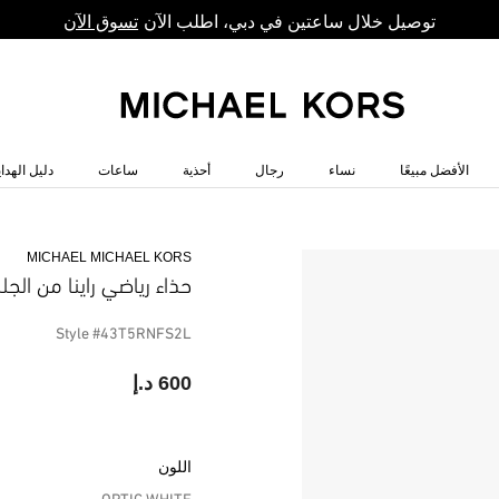
توصيل خلال ساعتين في دبي، اطلب الآن
تسوق الآن
الأفضل مبيعًا
نساء
رجال
أحذية
ساعات
دليل الهداي
MICHAEL MICHAEL KORS
حذاء رياضي راينا من الجل
Style #43T5RNFS2L
600 د.إ
اللون