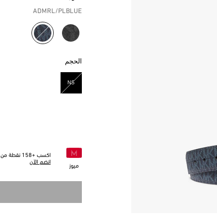
ADMRL/PLBLUE
مختار
الحجم
NS
مختار
اكسب +
158
نقطة من خ
انضم الآن
ميوز