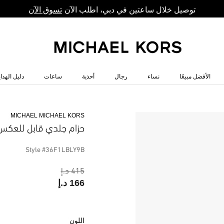
توصيل خلال ساعتين في دبي، اطلب الآن
تسوق الآن
الأفضل مبيعًا
نساء
رجال
أحذية
ساعات
دليل الهداي
MICHAEL MICHAEL KORS
حزام جلدي قابل للعكس
Style #36F1LBLY9B
415 د.إ
166 د.إ
اللون