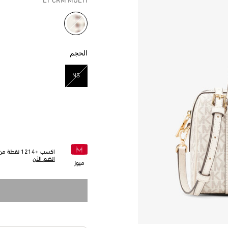
LT CRM MULTI
مختار
الحجم
NS
مختار
اكسب +
1214
نقطة من 
انضم الآن
ميوز