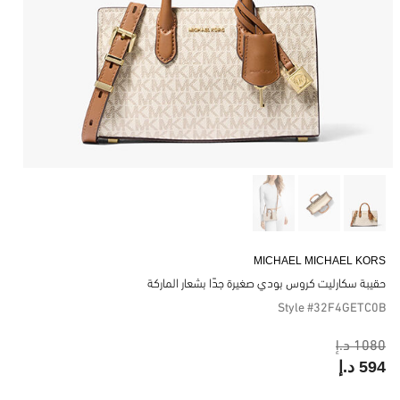
MICHAEL MICHAEL KORS
حقيبة سكارليت كروس بودي صغيرة جدًا بشعار الماركة
Style #32F4GETC0B
1080 د.إ
594 د.إ