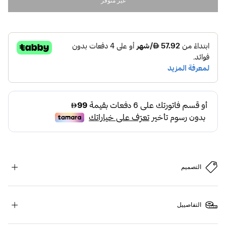
غير متوفر
التصميم
التفاصييل