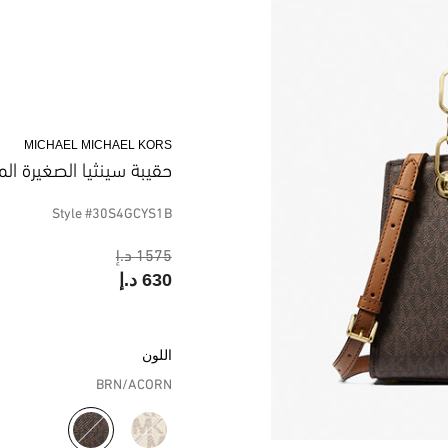
MICHAEL MICHAEL KORS
حقيبة سينثيا الصغيرة الم
Style #30S4GCYS1B
1575 د.إ
630 د.إ
اللون
BRN/ACORN
مختار