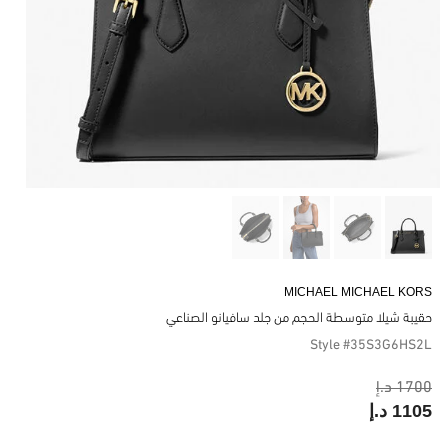
MICHAEL MICHAEL KORS
حقيبة شيلا متوسطة الحجم من جلد سافيانو الصناعي
Style #35S3G6HS2L
1700 د.إ
1105 د.إ