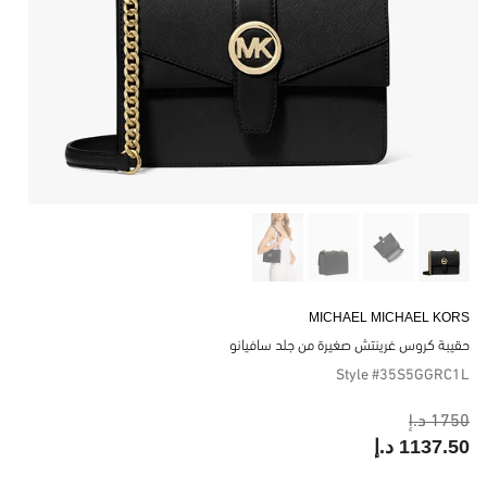
MICHAEL MICHAEL KORS
حقيبة كروس غرينتش صغيرة من جلد سافيانو
Style #35S5GGRC1L
1750 د.إ
1137.50 د.إ