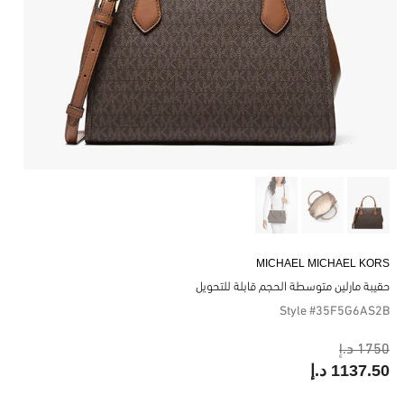
MICHAEL MICHAEL KORS
حقيبة مارلين متوسطة الحجم قابلة للتحويل
Style #35F5G6AS2B
1750 د.إ
1137.50 د.إ