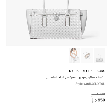
MICHAEL MICHAEL KORS
حقيبة هاميلتون مودرن صغيرة من الجلد المنسوج
Style #30R6SNXT0L
1900 د.إ
950 د.إ