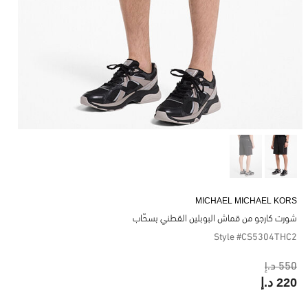
MICHAEL MICHAEL KORS
شورت كارجو من قماش البوبلين القطني بسحّاب
Style #CS5304THC2
550 د.إ
220 د.إ