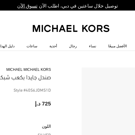
توصيل خلال ساعتين في دبي، اطلب الآن
تسوق الآن
الأفضل مبيعًا
نساء
رجال
أحذية
ساعات
دليل الهداي
MICHAEL MICHAEL KORS
صندل جايدا بكعب شبك
Style #40S6JDMS1D
725 د.إ
اللون