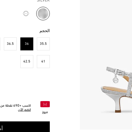
SILVER
مختار
الحجم
36.5
36
35.5
مختار
42.5
41
اكسب +
690
نقطة من خ
انضم الآن
ميوز
أض