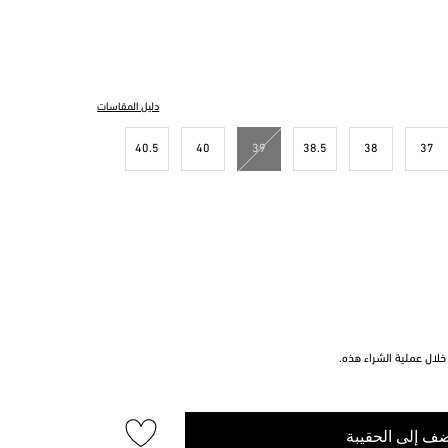
دليل المقاسات
40.5
40
39
38.5
38
37
لال عملية الشراء هذه.
ف إلى الحقيبة