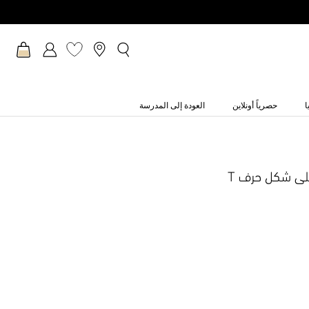
ا
حصرياً أونلاين
العودة إلى المدرسة
لى شكل حرف T