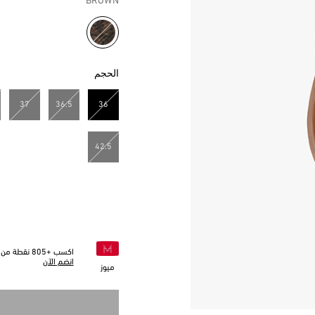
BROWN
مختار
الحجم
37
36.5
36
مختار
42.5
اكسب +
805
نقطة من خ
انضم الآن
ميوز