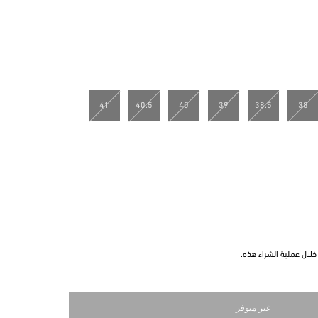
41
40.5
40
39
38.5
38
لال عملية الشراء هذه.
غير متوفر