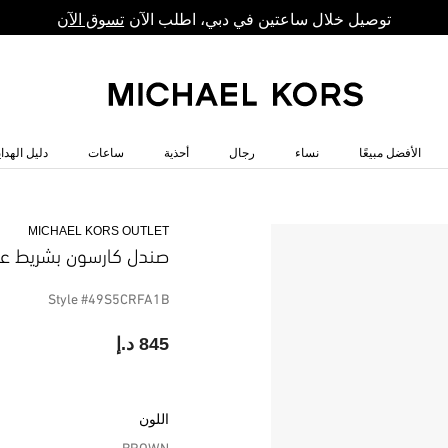
توصيل خلال ساعتين في دبي، اطلب الآن
تسوق الآن
الأفضل مبيعًا
نساء
رجال
أحذية
ساعات
دليل الهداي
MICHAEL KORS OUTLET
صندل كارسون بشريط ع
Style #49S5CRFA1B
845 د.إ
اللون