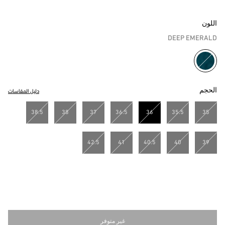
اللون
DEEP EMERALD
مختار
الحجم
دليل المقاسات
38.5
38
37
36.5
36
35.5
35
مختار
42.5
41
40.5
40
39
غير متوفر