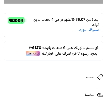
التصميم
التفاصييل