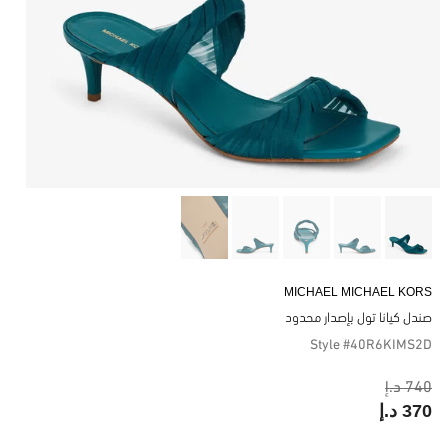
MICHAEL MICHAEL KORS
صندل كيانا تول بإصدار محدود
Style #40R6KIMS2D
740 د.إ
370 د.إ