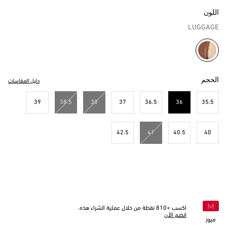
اللون
LUGGAGE
مختار
الحجم
دليل المقاسات
39
38.5
38
37
36.5
36
35.5
مختار
42.5
41
40.5
40
اكسب +
810
نقطة من خلال عملية الشراء هذه.
انضم الآن
ميوز