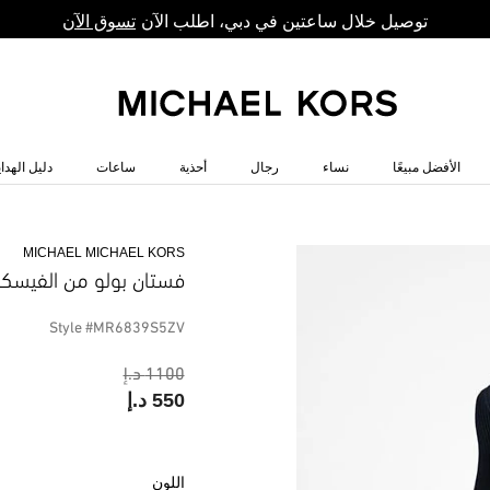
توصيل خلال ساعتين في دبي، اطلب الآن
تسوق الآن
الأفضل مبيعًا
نساء
رجال
أحذية
ساعات
دليل الهداي
MICHAEL MICHAEL KORS
فستان بولو من الفيسكو
Style #MR6839S5ZV
1100 د.إ
550 د.إ
اللون