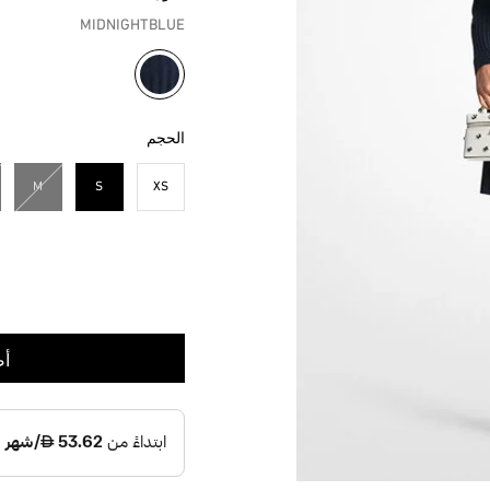
MIDNIGHTBLUE
مختار
الحجم
M
S
XS
مختار
أض