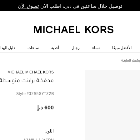
توصيل خلال ساعتين في دبي، اطلب الآن
تسوق الآن
الأفضل مبيعًا
نساء
رجال
أحذية
ساعات
دليل الهداي
عار الماركة
MICHAEL MICHAEL KORS
محفظة براينت متوسطة ا
Style #32S5GYTZ2B
600 د.إ
اللون