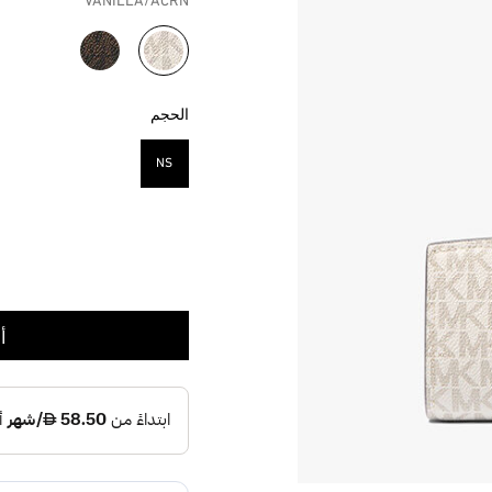
VANILLA/ACRN
مختار
الحجم
NS
مختار
أ