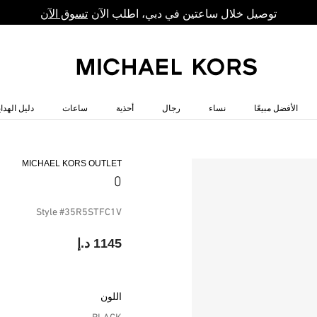
توصيل خلال ساعتين في دبي، اطلب الآن
تسوق الآن
الأفضل مبيعًا
نساء
رجال
أحذية
ساعات
دليل الهداي
MICHAEL KORS OUTLET
0
Style #35R5STFC1V
1145 د.إ
اللون