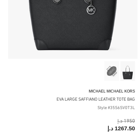
MICHAEL MICHAEL KORS
EVA LARGE SAFFIANO LEATHER TOTE BAG
Style #35S6SV0T3L
1950 د.إ
1267.50 د.إ