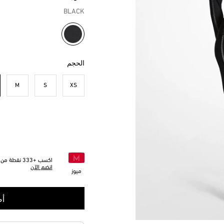
BLACK
مختار
الحجم
M
S
XS
اكسب +
333
نقطة من خ
انضم الآن
ميوز
أض