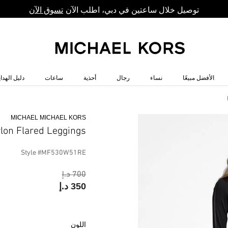
توصيل خلال ساعتين في دبي، اطلب الآن
تسوق الآن
الأفضل مبيعًا
نساء
رجال
أحذية
ساعات
دليل الهداي
MICHAEL MICHAEL KORS
lon Flared Leggings
Style #MF530W51RE
700 د.إ
350 د.إ
اللون