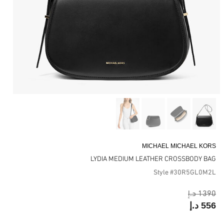
MICHAEL MICHAEL KORS
LYDIA MEDIUM LEATHER CROSSBODY BAG
Style #30R5GL0M2L
1390 د.إ
556 د.إ