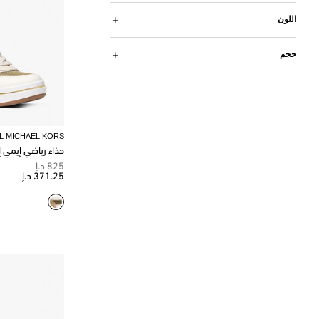
اللون
حجم
L MICHAEL KORS
حذاء رياضي إيمي 
825 د.إ
371.25 د.إ