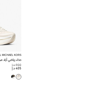
L MICHAEL KORS
حذاء رياضي أرلا م
900 د.إ
405 د.إ