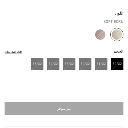
اللون
SOFT ECRU
مختار
الحجم
دليل المقاسات
36/32
34/32
33/32
32/32
31/32
30/32
مختار
غير متوفر