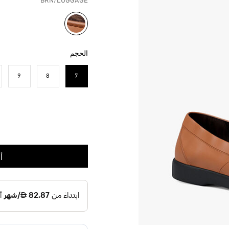
BRN/LUGGAGE
مختار
الحجم
9
8
7
مختار
أ