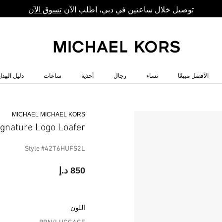
توصيل خلال ساعتين في دبي، اطلب الآن
تسوق الآن
الأفضل مبيعًا
نساء
رجال
أحذية
ساعات
دليل الهداي
MICHAEL MICHAEL KORS
gnature Logo Loafer
Style #42T6HUFS2L
850 د.إ
اللون